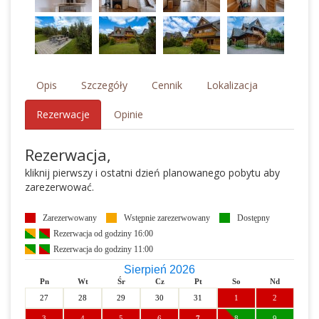
Opis
Szczegóły
Cennik
Lokalizacja
Rezerwacje
Opinie
Rezerwacja,
kliknij pierwszy i ostatni dzień planowanego pobytu aby
zarezerwować.
Zarezerwowany
Wstępnie zarezerwowany
Dostępny
Rezerwacja od godziny 16:00
Rezerwacja do godziny 11:00
Sierpień 2026
Pn
Wt
Śr
Cz
Pt
So
Nd
27
28
29
30
31
1
2
3
4
5
6
7
8
9