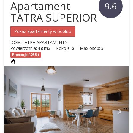
Apartament
9.6
TATRA SUPERIOR
Pokaż apartamenty w pobliżu
DOM TATRA APARTAMENTY
Powierzchnia:
48 m2
Pokoje:
2
Max osób:
5
Promocja (-23%)
Previous
Next