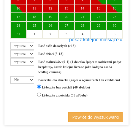
10
11
12
13
14
15
16
17
18
19
20
21
22
23
24
25
26
27
28
29
30
31
1
2
3
4
5
6
pokaż kolejne miesiące »
Wrzesień 2026
Ilość osób dorosłych (>18)
Pn
Wt
Śr
Cz
Pt
So
Nd
Ilość dzieci (5-18)
31
1
2
3
4
5
6
Ilość maluszków (0-4) (1 dziecko śpiące z rodzicami-pobyt
7
8
9
10
11
12
13
bezpłatny, każde kolejne liczone jako kolejna osoba
według cennika)
14
15
16
17
18
19
20
Łóżeczko dla dziecka (kojec o wymiarach 125 cm/60 cm)
21
22
23
24
25
26
27
Łóżeczko bez pościeli (40 zł/dobę)
28
29
30
1
2
3
4
Łóżeczko z pościelą (55 zł/dobę)
Październik 2026
Pn
Wt
Śr
Cz
Pt
So
Nd
Powrót do wyszukiwarki
28
29
30
1
2
3
4
5
6
7
8
9
10
11