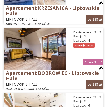
Apartament KRZESANICA - Liptowskie
Hale
LIPTOWSKIE HALE
299
Od
zł
Dwa BALKONY - WIDOK na GÓRY
Powierzchnia: 43 m2
Pokoje: 2
Max osób: 4
Promocja (-23%)
9.9
Opinia
/10
Apartament BOBROWIEC - Liptowskie
Hale
LIPTOWSKIE HALE
299
Od
zł
dwa BALKONY - WIDOK na GÓRY
Powierzchnia: 62 m2
Pokoje: 3
Max osób: 6