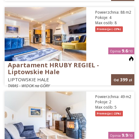
Powierzchnia: 88 m2
Pokoje: 4
Max osób: 8
Promocja (-23%)
9.6
Opinia
/10
Apartament HRUBY REGIEL -
Liptowskie Hale
LIPTOWSKIE HALE
399
Od
zł
TARAS - WIDOK na GÓRY
Powierzchnia: 49 m2
Pokoje: 2
Max osób: 5
Promocja (-23%)
9.9
Opinia
/10