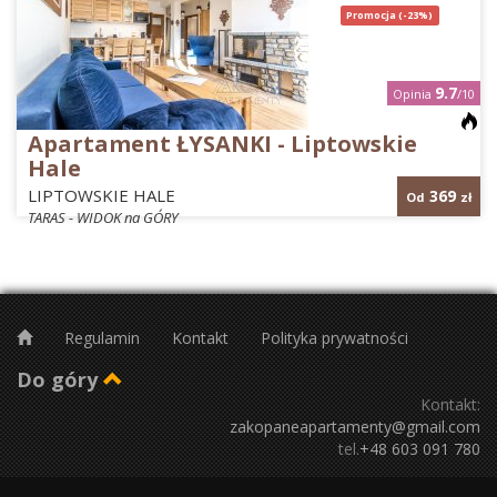
Promocja (-23%)
9.7
Opinia
/10
Apartament ŁYSANKI - Liptowskie
Hale
LIPTOWSKIE HALE
369
Od
zł
TARAS - WIDOK na GÓRY
Regulamin
Kontakt
Polityka prywatności
Do góry
Kontakt:
zakopaneapartamenty@gmail.com
tel.
+48 603 091 780