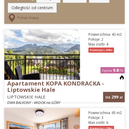
Odległość od centrum
Pokaż mapę
Wolne obiekty
Zarezerwowane
Powierzchnia: 43 m2
Zajętość obiektów wyświetla się po wybraniu terminu pobytu.
Pokoje: 2
Max osób: 4
Promocja (-23%)
9.8
Opinia
/10
Apartament KOPA KONDRACKA -
Liptowskie Hale
LIPTOWSKIE HALE
299
Od
zł
DWA BALKONY - WIDOK na GÓRY
Powierzchnia: 65 m2
Pokoje: 3
Max osób: 6
Promocja (-23%)