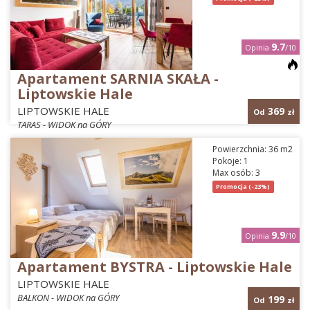
9.7
Opinia
/10
Apartament SARNIA SKAŁA -
Liptowskie Hale
LIPTOWSKIE HALE
369
Od
zł
TARAS - WIDOK na GÓRY
Powierzchnia: 36 m2
Pokoje: 1
Max osób: 3
Promocja (-23%)
9.9
Opinia
/10
Apartament BYSTRA - Liptowskie Hale
LIPTOWSKIE HALE
BALKON - WIDOK na GÓRY
199
Od
zł