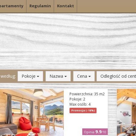
partamenty
Regulamin
Kontakt
 według:
Pokoje
Nazwa
Cena
Odległość od cen
olne obiekty
Zarezerwowane
Powierzchnia: 35 m2
ść obiektów wyświetla się po wybraniu terminu pobytu.
Pokoje: 2
Max osób: 4
Promocja (-18%)
9.9
Opinia
/10