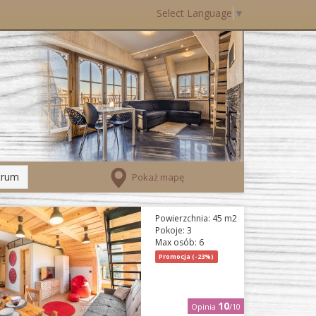
Select Language
▼
trum
Pokaż mapę
Powierzchnia: 45 m2
Pokoje: 3
Max osób: 6
Promocja (-23%)
10
Opinia
/10