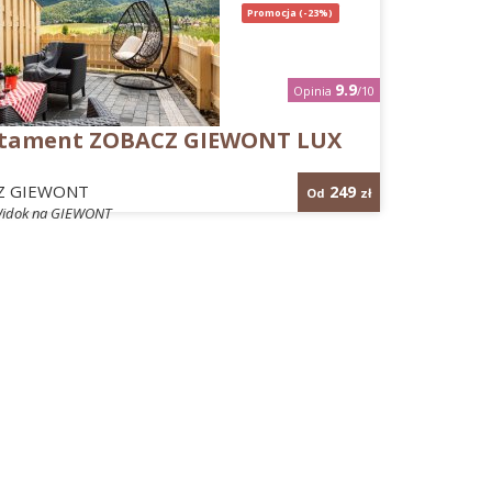
Promocja (-23%)
9.9
Opinia
/10
tament ZOBACZ GIEWONT LUX
Z GIEWONT
249
Od
zł
Widok na GIEWONT