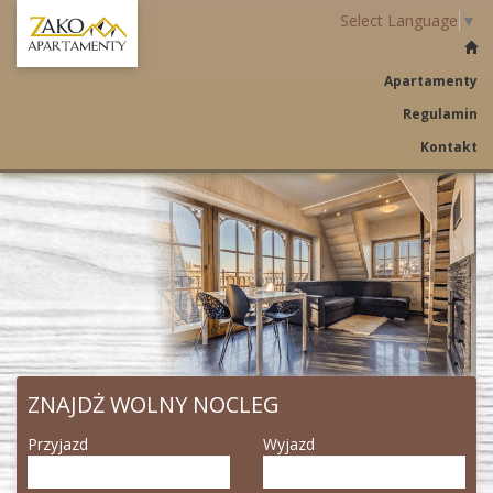
Select Language
▼
Apartamenty
Regulamin
Kontakt
ZNAJDŻ WOLNY NOCLEG
Przyjazd
Wyjazd