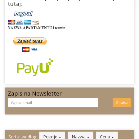
tutaj:
NAZWA APARTAMENTU i termin
Zapis na Newsletter
Zapisz
Sortuj według:
Pokoje
Nazwa
Cena